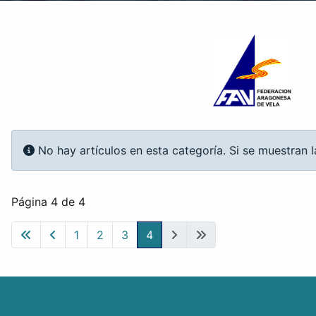
Información
No hay artículos en esta categoría. Si se muestran 
Página 4 de 4
1
2
3
4