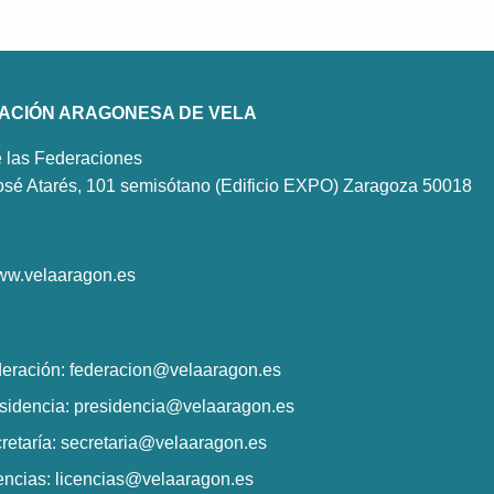
ACIÓN ARAGONESA DE VELA
 las Federaciones
osé Atarés, 101 semisótano (Edificio EXPO)
Zaragoza
50018
w.velaaragon.es
eración:
federacion@velaaragon.es
sidencia:
presidencia@velaaragon.es
retaría:
secretaria@velaaragon.es
encias:
licencias@velaaragon.es