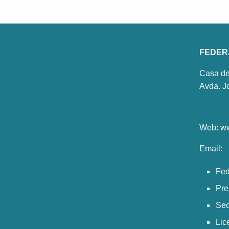
FEDER
Casa de
Avda. J
Web:
ww
Email:
eña
Fed
Pre
Sec
Lic