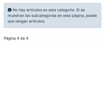
Información
No hay artículos en esta categoría. Si se
muestran las subcategorías en esta página, puede
que tengan artículos.
Página 4 de 4
1
2
3
4
FEDERACIÓN ARAGONESA DE VELA
Casa de las Federaciones
Avda. José Atarés, 101 semisótano (Edificio
EXPO)
Zaragoza
50018
Usuario