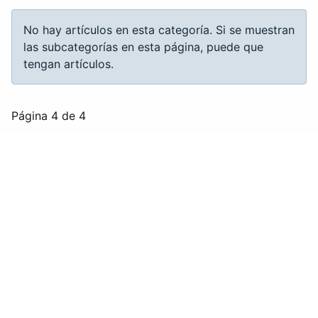
Información
No hay artículos en esta categoría. Si se muestran
las subcategorías en esta página, puede que
tengan artículos.
Página 4 de 4
1
2
3
4
FEDERACIÓN ARAGONESA DE VELA
Casa de las Federaciones
Avda. José Atarés, 101 semisótano (Edificio
EXPO)
Zaragoza
50018
Usuario