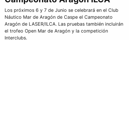
Los próximos 6 y 7 de Junio se celebrará en el Club
Náutico Mar de Aragón de Caspe el Campeonato
Aragón de LASER/ILCA. Las pruebas también incluirán
el trofeo Open Mar de Aragón y la competición
Interclubs.
FEDERACIÓN ARAGONESA DE VELA
Casa de las Federaciones
Avda. José Atarés, 101 semisótano (Edificio
EXPO)
Zaragoza
50018
Usuario
Contraseña
Web:
www.velaaragon.es
Mostrar contraseña