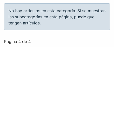
Información
No hay artículos en esta categoría. Si se muestran
las subcategorías en esta página, puede que
tengan artículos.
Página 4 de 4
1
2
3
4
FEDERACIÓN ARAGONESA DE VELA
Casa de las Federaciones
Avda. José Atarés, 101 semisótano (Edificio
EXPO)
Zaragoza
50018
Usuario